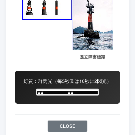
孤立障害標識
灯質：群閃光（毎5秒又は10秒に2閃光）
CLOSE